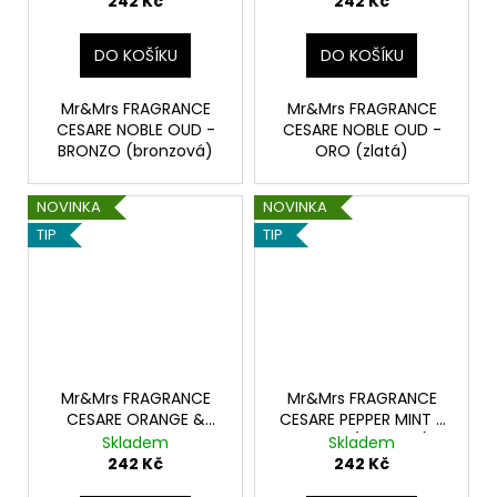
242 Kč
242 Kč
DO KOŠÍKU
DO KOŠÍKU
Mr&Mrs FRAGRANCE
Mr&Mrs FRAGRANCE
CESARE NOBLE OUD -
CESARE NOBLE OUD -
BRONZO (bronzová)
ORO (zlatá)
NOVINKA
NOVINKA
TIP
TIP
Mr&Mrs FRAGRANCE
Mr&Mrs FRAGRANCE
CESARE ORANGE &
CESARE PEPPER MINT -
SANDALWOOD -
ROSSO (červená)
Skladem
Skladem
ARGENTO (stříbrná)
242 Kč
242 Kč