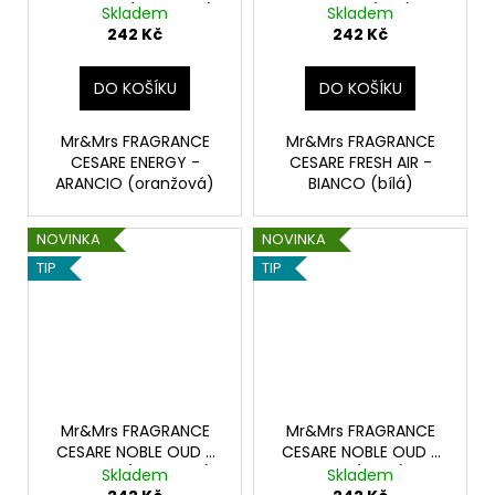
ARANCIO (oranžová)
BIANCO (bílá)
Skladem
Skladem
242 Kč
242 Kč
DO KOŠÍKU
DO KOŠÍKU
Mr&Mrs FRAGRANCE
Mr&Mrs FRAGRANCE
CESARE ENERGY -
CESARE FRESH AIR -
ARANCIO (oranžová)
BIANCO (bílá)
NOVINKA
NOVINKA
TIP
TIP
Mr&Mrs FRAGRANCE
Mr&Mrs FRAGRANCE
CESARE NOBLE OUD -
CESARE NOBLE OUD -
BRONZO (bronzová)
ORO (zlatá)
Skladem
Skladem