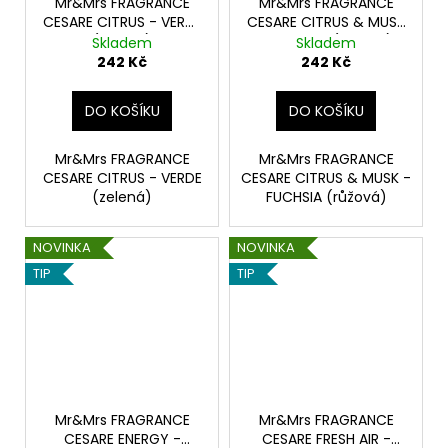
Mr&Mrs FRAGRANCE
Mr&Mrs FRAGRANCE
40
Kč
CESARE CITRUS - VERDE
CESARE CITRUS & MUSK
(zelená)
- FUCHSIA (růžová)
Skladem
Skladem
242 Kč
242 Kč
DO KOŠÍKU
DO KOŠÍKU
Mr&Mrs FRAGRANCE
Mr&Mrs FRAGRANCE
CESARE CITRUS - VERDE
CESARE CITRUS & MUSK -
(zelená)
FUCHSIA (růžová)
NOVINKA
NOVINKA
TIP
TIP
Mr&Mrs FRAGRANCE
Mr&Mrs FRAGRANCE
CESARE ENERGY -
CESARE FRESH AIR -