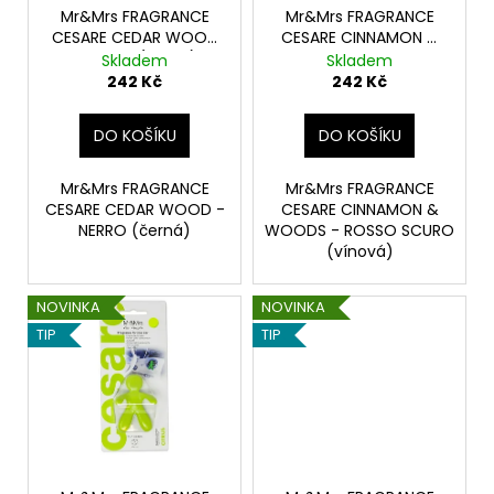
č
o
Mr&Mrs FRAGRANCE
Mr&Mrs FRAGRANCE
u
CESARE CEDAR WOOD
CESARE CINNAMON &
d
j
- NERRO (černá)
WOODS - ROSSO
Skladem
Skladem
e
u
SCURO (vínová)
242 Kč
242 Kč
m
k
e
t
DO KOŠÍKU
DO KOŠÍKU
ů
PODLOŽKA
Mr&Mrs FRAGRANCE
Mr&Mrs FRAGRANCE
POD
CESARE CEDAR WOOD -
CESARE CINNAMON &
SPZ
NERRO (černá)
WOODS - ROSSO SCURO
-
(vínová)
EASY
CLICK
CLASSIC
NOVINKA
NOVINKA
S
TIP
TIP
ATESTEM
8SD
-
BEZ
POTISKU
35
Kč
Původně: