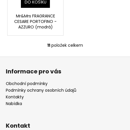
DO KOŠÍKU
Mr&Mrs FRAGRANCE
CESARE PORTOFINO -
AZZURO (modrá)
11
položek celkem
O
v
Z
l
á
á
Informace pro vás
d
p
a
a
Obchodní podmínky
c
t
Podmínky ochrany osobních údajů
í
í
Kontakty
p
Nabídka
r
v
k
y
Kontakt