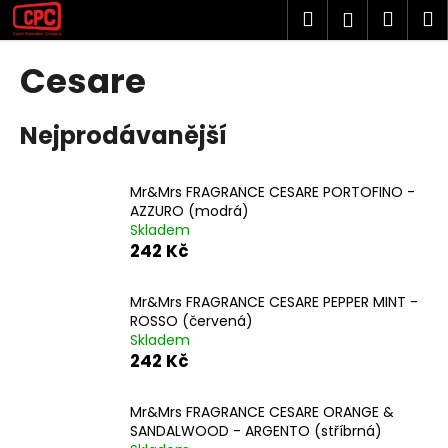
K
Přejít
Hledat
Náku
M
Přihlášen
na
o
obsah
Zpět
Zpět
košík
š
Cesare
í
C
k
Nejprodávanější
o
p
o
Mr&Mrs FRAGRANCE CESARE PORTOFINO -
t
AZZURO (modrá)
Skladem
ř
242 Kč
e
b
Mr&Mrs FRAGRANCE CESARE PEPPER MINT -
u
ROSSO (červená)
j
Skladem
242 Kč
e
t
Mr&Mrs FRAGRANCE CESARE ORANGE &
e
SANDALWOOD - ARGENTO (stříbrná)
n