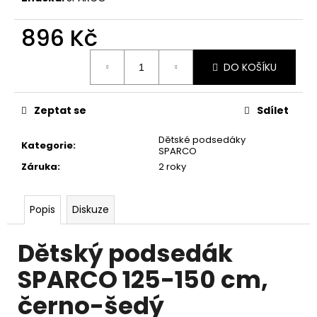
č
u
896 Kč
j
e
Měrná
m
DO KOŠÍKU
cena:
e
Zeptat se
Sdílet
ČISTÍCÍ
RUČNÍK
Dětské podsedáky
Z
Kategorie
:
SPARCO
MIKROVLÁKNA
Záruka
:
2 roky
30
X
30CM
Popis
Diskuze
130
Kč
Dětský podsedák
SPARCO 125-150 cm,
černo-šedý