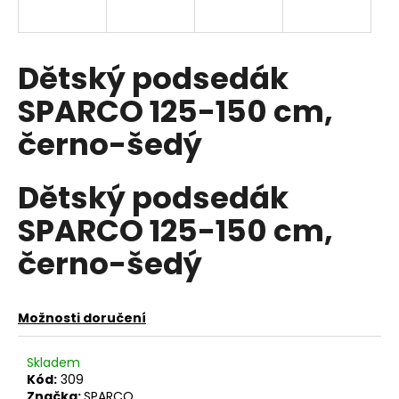
a
j
í
Dětský podsedák
t
SPARCO 125-150 cm,
?
černo-šedý
Dětský podsedák
HLEDAT
SPARCO 125-150 cm,
černo-šedý
D
o
Možnosti doručení
p
o
r
Skladem
u
Kód:
309
Značka:
SPARCO