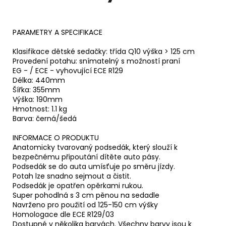
PARAMETRY A SPECIFIKACE
Klasifikace dětské sedačky:
třída Q10 výška > 125 cm
Provedení potahu:
snímatelný s možností praní
EG - / ECE - vyhovující
ECE R129
Délka:
440mm
Šířka:
355mm
Výška:
190mm
Hmotnost:
1.1 kg
Barva:
černá/šedá
INFORMACE O PRODUKTU
Anatomicky tvarovaný podsedák, který slouží k
bezpečnému připoutání dítěte auto pásy.
Podsedák se do auta umísťuje po směru jízdy.
Potah lze snadno sejmout a čistit.
Podsedák je opatřen opěrkami rukou.
Super pohodlná s 3 cm pěnou na sedadle
Navrženo pro použití od 125-150 cm výšky
Homologace dle ECE R129/03
Dostupné v několika barvách. Všechny barvy jsou k