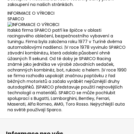
zakoupení na našich stránkách.
INFORMACE O VÝROBCI
SPARCO
Italská firma SPARCO patří ke špičce v oblasti
racingového oblečení, bezpečnostního vybavení a
tuningu. Firma byla založena roku 1977 v Turíně dvěma
automobilovými nadšenci. |V roce 1978 vyvinulo SPARCO
závodní kombinézu, která odolala působení ohně
úžasných 11 sekund. Od té doby je SPARCO Racing
známé jako jednička ve výrobě závodních sedaček,
ochranných kombinéz, bot, rukavic a helem. |V roce 1990
se firma rozhodla uspokojit značnou poptávku z řad
běžných motoristů a začala vyrábět nejrůznější druhy
autodoplňků. |SPARCO představuje použití nejnovějších
technologií a materiálů. SPARCO se může pochlubit
spoluprací s Bugatti, Lamborghini, Bentley, Ferrari,
Maserati, Alfa Romeo, AMG, Toro Rosso. Nejrychlejší auta
na světě používají Sparco.
Z
á
Informace pro vás