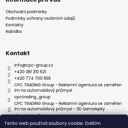
p
a
Obchodní podmínky
t
Podmínky ochrany osobních údajů
í
Kontakty
Nabídka
Kontakt
info
@
cpc-group.cz
+420 381 210 621
+420 774 700 655
CPC TRADING Group - Reklamní agentura se zaměřen
ím na automobilový průmysl
cpctrading_group
CPC TRADING Group - Reklamní agentura se zaměřen
ím na automobilový průmysl - 3D Samolepky
@__cpctrading__
Tento web používá soubory cookie. Dalším