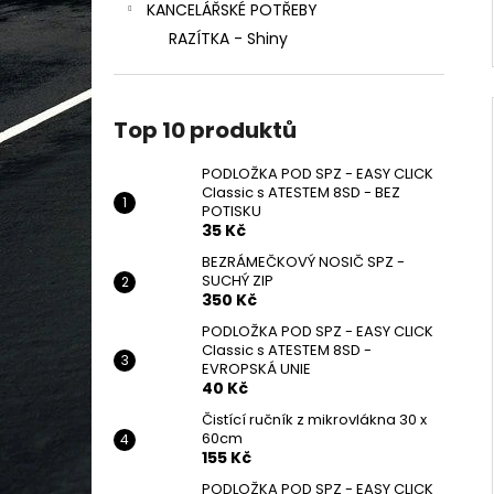
KANCELÁŘSKÉ POTŘEBY
RAZÍTKA - Shiny
Top 10 produktů
PODLOŽKA POD SPZ - EASY CLICK
Classic s ATESTEM 8SD - BEZ
POTISKU
35 Kč
BEZRÁMEČKOVÝ NOSIČ SPZ -
SUCHÝ ZIP
350 Kč
PODLOŽKA POD SPZ - EASY CLICK
Classic s ATESTEM 8SD -
EVROPSKÁ UNIE
40 Kč
Čistící ručník z mikrovlákna 30 x
60cm
155 Kč
PODLOŽKA POD SPZ - EASY CLICK