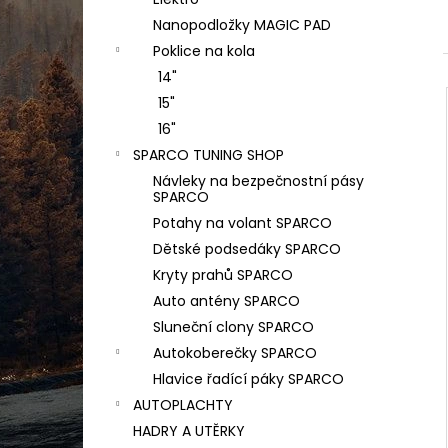
PODLOŽKA POD SPZ - EASY CLICK
l
CLASSIC S ATESTEM 8SD - BEZ POTISKU
Nanopodložky MAGIC PAD
35 Kč
Poklice na kola
Původně:
40 Kč
14"
15"
16"
SPARCO TUNING SHOP
Návleky na bezpečnostní pásy
SPARCO
Potahy na volant SPARCO
Dětské podsedáky SPARCO
Kryty prahů SPARCO
Auto antény SPARCO
Sluneční clony SPARCO
Autokoberečky SPARCO
Hlavice řadící páky SPARCO
AUTOPLACHTY
HADRY A UTĚRKY