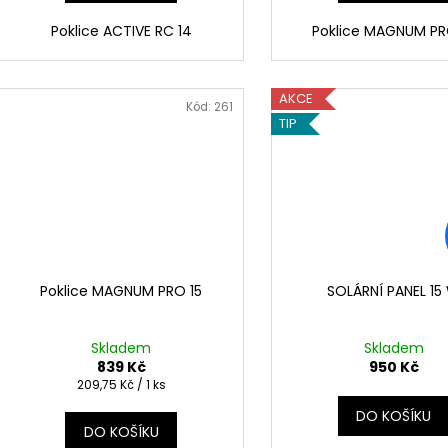
Poklice ACTIVE RC 14
Poklice MAGNUM PR
AKCE
Kód:
261
TIP
Poklice MAGNUM PRO 15
SOLÁRNÍ PANEL 15
Skladem
Skladem
839 Kč
950 Kč
Měrná
209,75 Kč / 1 ks
cena:
DO KOŠÍKU
DO KOŠÍKU