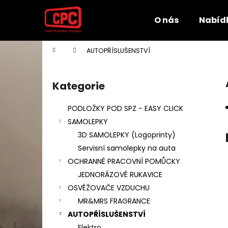
K
Přejít
na
o
O nás
Nabíd
obsah
Zpět
Zpět
š
do
do
í
Domů
AUTOPŘÍSLUŠENSTVÍ
k
obchodu
obchodu
P
o
Kategorie
Přeskočit
s
kategorie
t
PODLOŽKY POD SPZ - EASY CLICK
r
SAMOLEPKY
a
3D SAMOLEPKY (Logoprinty)
n
Servisní samolepky na auta
n
OCHRANNÉ PRACOVNÍ POMŮCKY
í
JEDNORÁZOVÉ RUKAVICE
p
OSVĚŽOVAČE VZDUCHU
a
MR&MRS FRAGRANCE
n
AUTOPŘÍSLUŠENSTVÍ
e
Elektro