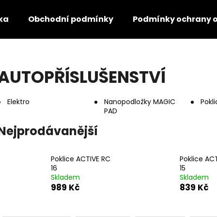
ka
Obchodní podmínky
Podmínky ochrany o
Co potřebujete najít?
AUTOPŘÍSLUŠENSTVÍ
HLEDAT
Elektro
Nanopodložky MAGIC
Pokli
PAD
Nejprodávanější
Doporučujeme
Poklice ACTIVE RC
Poklice AC
16
15
Skladem
Skladem
989 Kč
839 Kč
Ř