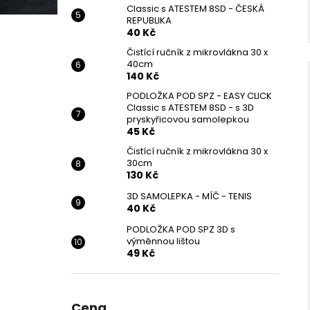
Classic s ATESTEM 8SD - ČESKÁ
REPUBLIKA
40 Kč
Čistící ručník z mikrovlákna 30 x
40cm
140 Kč
PODLOŽKA POD SPZ - EASY CLICK
Classic s ATESTEM 8SD - s 3D
pryskyřicovou samolepkou
45 Kč
Čistící ručník z mikrovlákna 30 x
30cm
130 Kč
3D SAMOLEPKA - MÍČ - TENIS
40 Kč
PODLOŽKA POD SPZ 3D s
výměnnou lištou
49 Kč
Cena