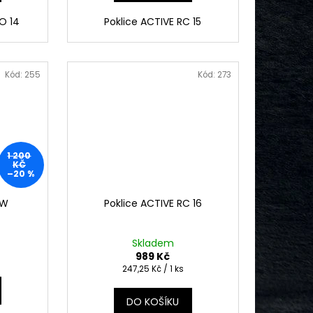
O 14
Poklice ACTIVE RC 15
Kód:
255
Kód:
273
1 200
KČ
–20 %
 W
Poklice ACTIVE RC 16
Skladem
989 Kč
Měrná
247,25 Kč / 1 ks
cena:
DO KOŠÍKU