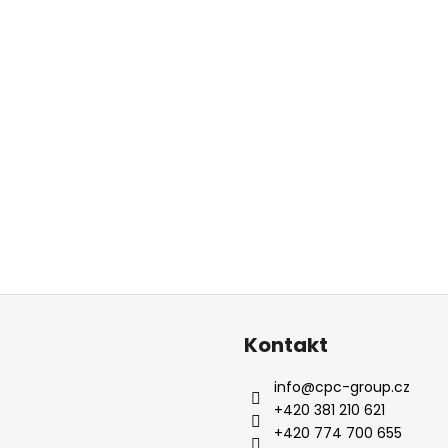
i
s
u
Kontakt
info
@
cpc-group.cz
+420 381 210 621
+420 774 700 655