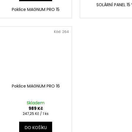
SOLÁRNÍ PANEL 15
Poklice MAGNUM PRO 15
Kód:
264
Poklice MAGNUM PRO 16
Skladem
989 Kč
Měrná
247,25 Kč / 1 ks
cena:
DO KOŠÍKU