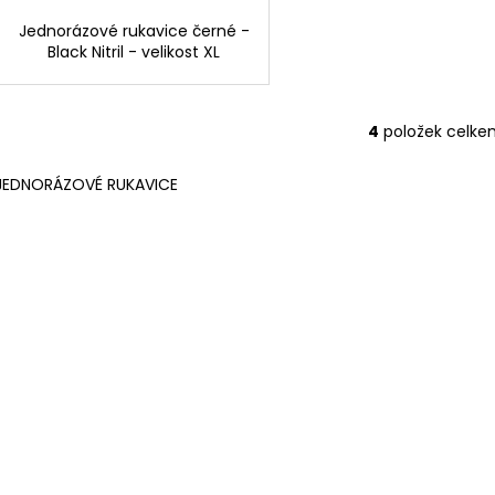
Jednorázové rukavice černé -
Black Nitril - velikost XL
4
položek celke
O
v
JEDNORÁZOVÉ RUKAVICE
l
á
d
a
c
í
p
r
v
k
y
v
ý