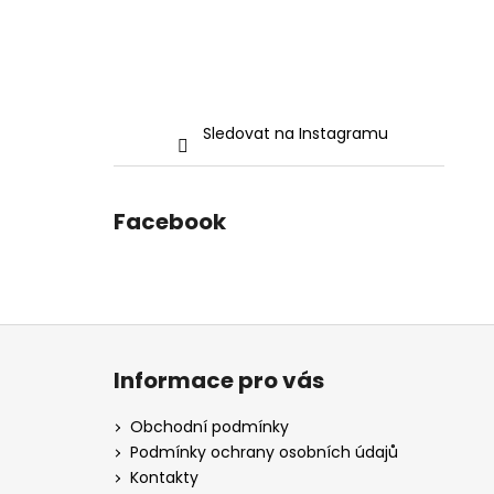
Sledovat na Instagramu
Facebook
Z
á
Informace pro vás
p
a
Obchodní podmínky
t
Podmínky ochrany osobních údajů
í
Kontakty