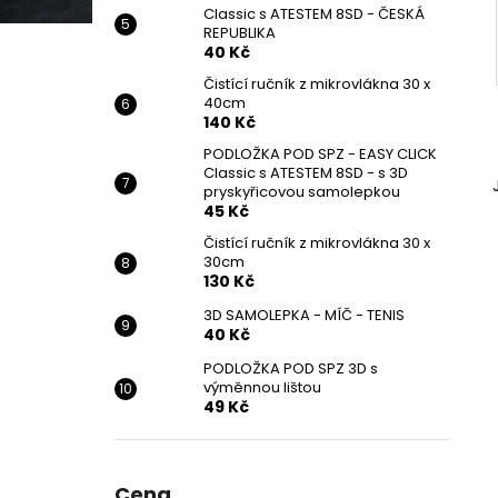
Classic s ATESTEM 8SD - ČESKÁ
REPUBLIKA
40 Kč
Čistící ručník z mikrovlákna 30 x
40cm
140 Kč
PODLOŽKA POD SPZ - EASY CLICK
Classic s ATESTEM 8SD - s 3D
pryskyřicovou samolepkou
45 Kč
Čistící ručník z mikrovlákna 30 x
30cm
130 Kč
3D SAMOLEPKA - MÍČ - TENIS
40 Kč
PODLOŽKA POD SPZ 3D s
výměnnou lištou
49 Kč
Cena