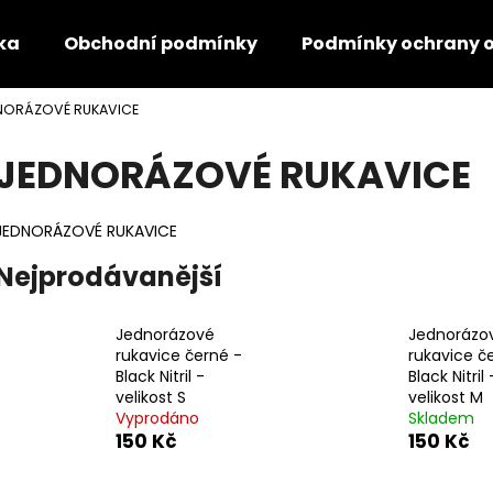
ka
Obchodní podmínky
Podmínky ochrany o
NORÁZOVÉ RUKAVICE
Co potřebujete najít?
JEDNORÁZOVÉ RUKAVICE
HLEDAT
JEDNORÁZOVÉ RUKAVICE
Nejprodávanější
Doporučujeme
Jednorázové
Jednorázo
rukavice černé -
rukavice č
Black Nitril -
Black Nitril 
velikost S
velikost M
Vyprodáno
Skladem
150 Kč
150 Kč