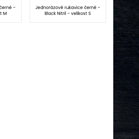
černé -
Jednorázové rukavice černé -
st M
Black Nitril - velikost S