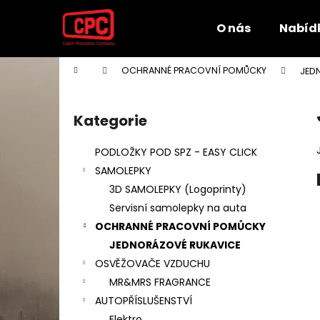
K
Přejít
na
o
O nás
Nabíd
obsah
Zpět
Zpět
š
do
do
í
Domů
OCHRANNÉ PRACOVNÍ POMŮCKY
JED
k
obchodu
obchodu
P
o
Kategorie
Přeskočit
s
kategorie
t
PODLOŽKY POD SPZ - EASY CLICK
r
SAMOLEPKY
a
3D SAMOLEPKY (Logoprinty)
n
Servisní samolepky na auta
n
OCHRANNÉ PRACOVNÍ POMŮCKY
í
JEDNORÁZOVÉ RUKAVICE
p
OSVĚŽOVAČE VZDUCHU
a
MR&MRS FRAGRANCE
n
AUTOPŘÍSLUŠENSTVÍ
e
Elektro