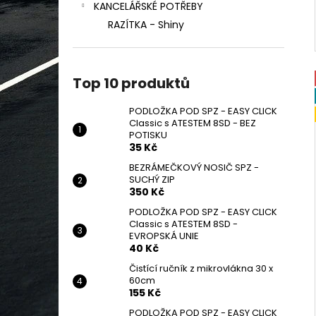
KANCELÁŘSKÉ POTŘEBY
RAZÍTKA - Shiny
Top 10 produktů
PODLOŽKA POD SPZ - EASY CLICK
Classic s ATESTEM 8SD - BEZ
POTISKU
35 Kč
BEZRÁMEČKOVÝ NOSIČ SPZ -
SUCHÝ ZIP
350 Kč
PODLOŽKA POD SPZ - EASY CLICK
Classic s ATESTEM 8SD -
EVROPSKÁ UNIE
40 Kč
Čistící ručník z mikrovlákna 30 x
60cm
155 Kč
PODLOŽKA POD SPZ - EASY CLICK