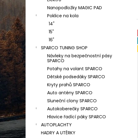
PODLOŽKA POD SPZ - EASY CLICK
l
CLASSIC S ATESTEM 8SD - BEZ POTISKU
Nanopodložky MAGIC PAD
35 Kč
Poklice na kola
Původně:
40 Kč
14"
15"
16"
SPARCO TUNING SHOP
Návleky na bezpečnostní pásy
SPARCO
Potahy na volant SPARCO
Dětské podsedáky SPARCO
Kryty prahů SPARCO
Auto antény SPARCO
Sluneční clony SPARCO
Autokoberečky SPARCO
Hlavice řadící páky SPARCO
AUTOPLACHTY
HADRY A UTĚRKY