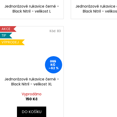
Jednorázové rukavice černé -
Jednorázové rukavice 
Black Nitril - velikost L
Black Nitril - veliko
AKCE
Kód:
83
TIP
VÝPRODEJ
395
KČ
–62 %
Jednorázové rukavice černé -
Black Nitril - velikost XL
Vyprodáno
150 Kč
DO KOŠÍKU