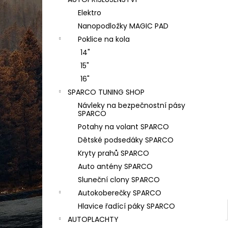
PODLOŽKA POD SPZ - EASY CLICK
l
CLASSIC S ATESTEM 8SD - BEZ POTISKU
Elektro
35 Kč
Nanopodložky MAGIC PAD
Původně:
40 Kč
Poklice na kola
14"
15"
16"
SPARCO TUNING SHOP
Návleky na bezpečnostní pásy
SPARCO
Potahy na volant SPARCO
Dětské podsedáky SPARCO
Kryty prahů SPARCO
Auto antény SPARCO
Sluneční clony SPARCO
Autokoberečky SPARCO
Hlavice řadící páky SPARCO
AUTOPLACHTY