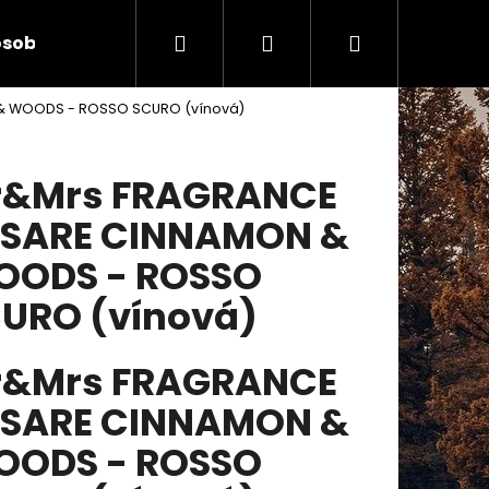
Hledat
Přihlášení
Nákupní
sobních údajů
Kontakty
& WOODS - ROSSO SCURO (vínová)
košík
r&Mrs FRAGRANCE
SARE CINNAMON &
ODS - ROSSO
URO (vínová)
r&Mrs FRAGRANCE
SARE CINNAMON &
Následující
ODS - ROSSO