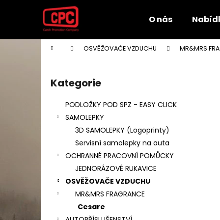
K
Přejít
na
o
O nás
Nabíd
obsah
Zpět
Zpět
š
do
do
í
Domů
OSVĚŽOVAČE VZDUCHU
MR&MRS FR
k
obchodu
obchodu
P
o
Kategorie
Přeskočit
s
kategorie
t
PODLOŽKY POD SPZ - EASY CLICK
r
SAMOLEPKY
a
3D SAMOLEPKY (Logoprinty)
n
Servisní samolepky na auta
n
OCHRANNÉ PRACOVNÍ POMŮCKY
í
JEDNORÁZOVÉ RUKAVICE
p
OSVĚŽOVAČE VZDUCHU
a
MR&MRS FRAGRANCE
n
Cesare
e
AUTOPŘÍSLUŠENSTVÍ