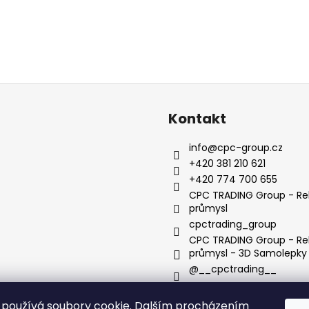
Kontakt
info
@
cpc-group.cz
+420 381 210 621
+420 774 700 655
CPC TRADING Group - Re
průmysl
cpctrading_group
CPC TRADING Group - Re
průmysl - 3D Samolepky
@__cpctrading__
používá soubory cookie. Dalším procházením