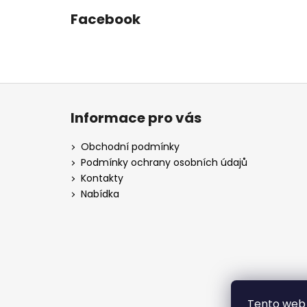
Facebook
Z
á
Informace pro vás
p
a
Obchodní podmínky
t
Podmínky ochrany osobních údajů
í
Kontakty
Nabídka
Tento web 