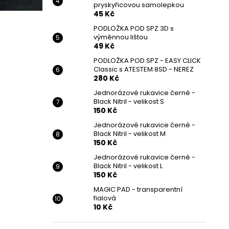
pryskyřicovou samolepkou
45 Kč
PODLOŽKA POD SPZ 3D s
výměnnou lištou
49 Kč
PODLOŽKA POD SPZ - EASY CLICK
Classic s ATESTEM 8SD - NEREZ
280 Kč
Jednorázové rukavice černé -
Black Nitril - velikost S
150 Kč
Jednorázové rukavice černé -
Black Nitril - velikost M
150 Kč
Jednorázové rukavice černé -
Black Nitril - velikost L
150 Kč
MAGIC PAD - transparentní
fialová
10 Kč