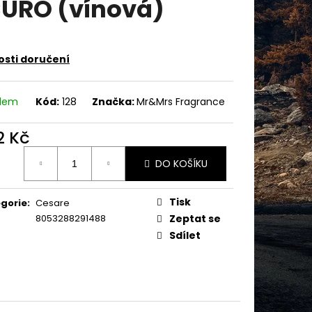
URO (vínová)
PZ - EASY CLICK
TEM 8SD - ČESKÁ
sti doručení
adem
Kód:
128
Značka:
Mr&Mrs Fragrance
2 Kč
ná
DO KOŠÍKU
:
Tisk
gorie
:
Cesare
8053288291488
Zeptat se
Sdílet