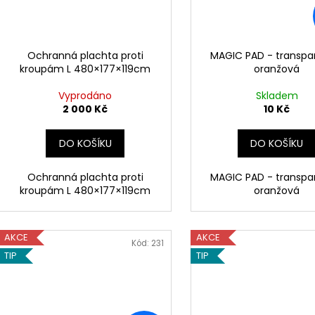
Ochranná plachta proti
MAGIC PAD - transpa
kroupám L 480×177×119cm
oranžová
Vyprodáno
Skladem
2 000 Kč
10 Kč
DO KOŠÍKU
DO KOŠÍKU
Ochranná plachta proti
MAGIC PAD - transpa
kroupám L 480×177×119cm
oranžová
AKCE
AKCE
Kód:
231
TIP
TIP