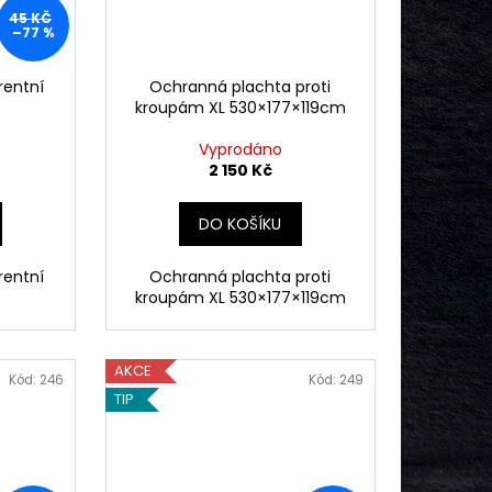
45 KČ
–77 %
rentní
Ochranná plachta proti
kroupám XL 530×177×119cm
Vyprodáno
2 150 Kč
DO KOŠÍKU
rentní
Ochranná plachta proti
kroupám XL 530×177×119cm
AKCE
Kód:
246
Kód:
249
TIP