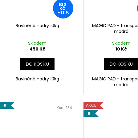
520
KČ
–13 %
Bavlněné hadry 10kg
MAGIC PAD - transpa
modrá
Skladem
Skladem
450 Kč
10 Kč
DO KOŠÍKU
DO KOŠÍKU
Bavlněné hadry 10kg
MAGIC PAD - transpa
modrá
TIP
AKCE
Kód:
234
TIP