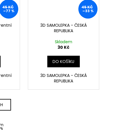
45 KČ
45 KČ
–77 %
–33 %
rentní
3D SAMOLEPKA - ČESKÁ
REPUBLIKA
Skladem
30 Kč
DO KOŠÍKU
rentní
3D SAMOLEPKA - ČESKÁ
REPUBLIKA
CH
em