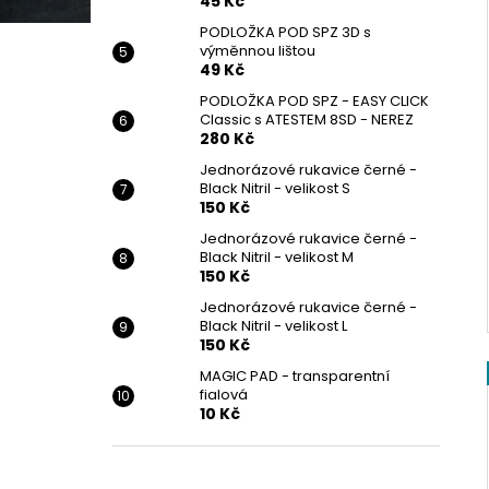
45 Kč
PODLOŽKA POD SPZ 3D s
výměnnou lištou
49 Kč
PODLOŽKA POD SPZ - EASY CLICK
Classic s ATESTEM 8SD - NEREZ
280 Kč
Jednorázové rukavice černé -
Black Nitril - velikost S
150 Kč
Jednorázové rukavice černé -
Black Nitril - velikost M
150 Kč
Jednorázové rukavice černé -
Black Nitril - velikost L
150 Kč
MAGIC PAD - transparentní
fialová
10 Kč