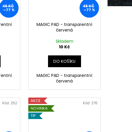
45 KČ
45 KČ
–77 %
–77 %
rentní
MAGIC PAD - transparentní
červená
Skladem
10 Kč
DO KOŠÍKU
rentní
MAGIC PAD - transparentní
červená
AKCE
Kód:
252
Kód:
276
NOVINKA
TIP