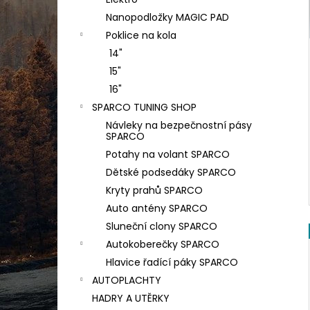
PODLOŽKA POD SPZ - EASY CLICK
l
CLASSIC S ATESTEM 8SD - BEZ POTISKU
Nanopodložky MAGIC PAD
35 Kč
Poklice na kola
Původně:
40 Kč
14"
15"
16"
SPARCO TUNING SHOP
Návleky na bezpečnostní pásy
SPARCO
Potahy na volant SPARCO
Dětské podsedáky SPARCO
Kryty prahů SPARCO
Auto antény SPARCO
Sluneční clony SPARCO
Autokoberečky SPARCO
Hlavice řadící páky SPARCO
AUTOPLACHTY
HADRY A UTĚRKY