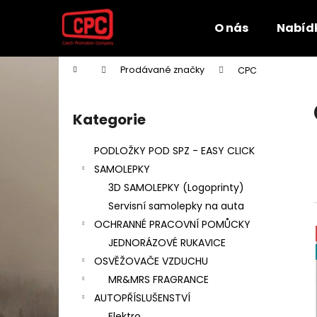
K
Přejít
na
o
O nás
Nabíd
obsah
Zpět
Zpět
š
do
do
í
Domů
Prodávané značky
CPC
k
obchodu
obchodu
P
o
Kategorie
Přeskočit
s
kategorie
t
PODLOŽKY POD SPZ - EASY CLICK
r
SAMOLEPKY
a
3D SAMOLEPKY (Logoprinty)
n
Servisní samolepky na auta
n
OCHRANNÉ PRACOVNÍ POMŮCKY
í
JEDNORÁZOVÉ RUKAVICE
p
OSVĚŽOVAČE VZDUCHU
a
MR&MRS FRAGRANCE
n
AUTOPŘÍSLUŠENSTVÍ
e
Elektro