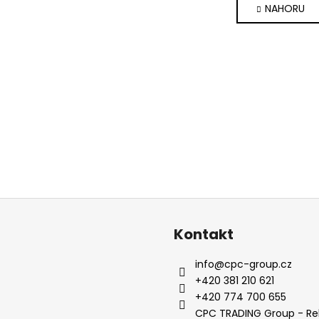
NAHORU
l
n
k
á
o
d
v
a
á
c
n
í
í
p
r
v
k
y
v
ý
p
i
Kontakt
s
u
info
@
cpc-group.cz
+420 381 210 621
+420 774 700 655
CPC TRADING Group - Re