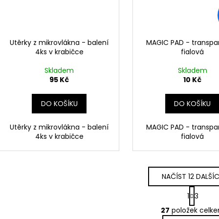
Utěrky z mikrovlákna - balení
MAGIC PAD - transpa
4ks v krabičce
fialová
Skladem
Skladem
95 Kč
10 Kč
DO KOŠÍKU
DO KOŠÍKU
Utěrky z mikrovlákna - balení
MAGIC PAD - transpa
4ks v krabičce
fialová
NAČÍST 12 DALŠÍ
S
1
3
t
O
r
27
položek celk
v
á