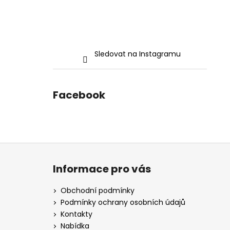
Sledovat na Instagramu
Facebook
Z
á
Informace pro vás
p
a
Obchodní podmínky
t
Podmínky ochrany osobních údajů
í
Kontakty
Nabídka