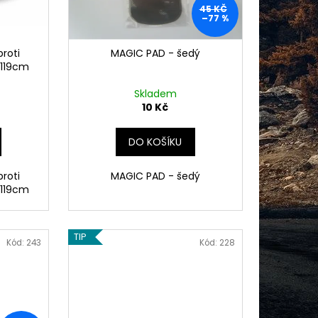
PZ - EASY CLICK
45 KČ
TEM 8SD - ČESKÁ
–77 %
roti
MAGIC PAD - šedý
119cm
Skladem
10 Kč
DO KOŠÍKU
roti
MAGIC PAD - šedý
119cm
TIP
Kód:
243
Kód:
228