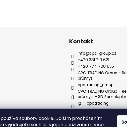
Kontakt
info
@
cpc-group.cz
+420 381 210 621
+420 774 700 655
CPC TRADING Group - Re
průmysl
cpctrading_group
CPC TRADING Group - Re
průmysl - 3D Samolepky
@__cpctrading__
používá soubory cookie. Dalším procházením
S
cpc-group.cz
 vyjadřujete souhlas s jejich používáním.. Více