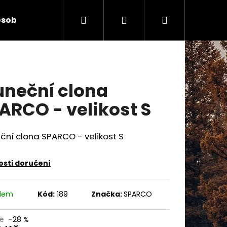
Hledat
Přihlášení
Nákupní
sobních údajů
Kontakty
košík
uneční clona
ARCO - velikost S
ční clona SPARCO - velikost S
sti doručení
adem
Kód:
189
Značka:
SPARCO
Následující
Kč
–28 %