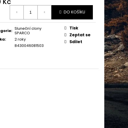
0 Kč
PZ - EASY CLICK
TEM 8SD - ČESKÁ
ná
DO KOŠÍKU
:
Tisk
Sluneční clony
gorie
:
SPARCO
Zeptat se
ka
:
2 roky
Sdílet
8430046081503