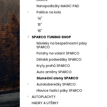
PODLOŽKA POD SPZ - EASY CLICK
l
CLASSIC S ATESTEM 8SD - BEZ POTISKU
Nanopodložky MAGIC PAD
35 Kč
Poklice na kola
Původně:
40 Kč
14"
15"
16"
SPARCO TUNING SHOP
Návleky na bezpečnostní pásy
SPARCO
Potahy na volant SPARCO
Dětské podsedáky SPARCO
Kryty prahů SPARCO
Auto antény SPARCO
Sluneční clony SPARCO
Autokoberečky SPARCO
Hlavice řadící páky SPARCO
AUTOPLACHTY
HADRY A UTĚRKY