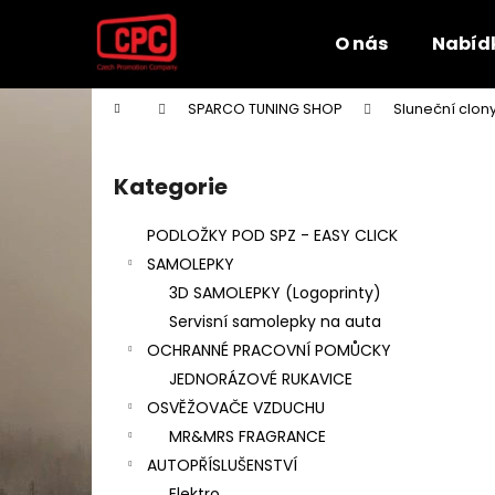
K
Přejít
na
o
O nás
Nabíd
obsah
Zpět
Zpět
š
do
do
í
Domů
SPARCO TUNING SHOP
Sluneční clo
k
obchodu
obchodu
P
o
Kategorie
Přeskočit
s
kategorie
t
PODLOŽKY POD SPZ - EASY CLICK
r
SAMOLEPKY
a
3D SAMOLEPKY (Logoprinty)
n
Servisní samolepky na auta
n
OCHRANNÉ PRACOVNÍ POMŮCKY
í
JEDNORÁZOVÉ RUKAVICE
p
OSVĚŽOVAČE VZDUCHU
a
MR&MRS FRAGRANCE
n
AUTOPŘÍSLUŠENSTVÍ
e
Elektro