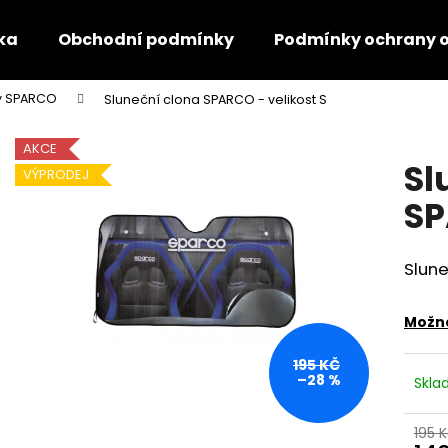
ka
Obchodní podmínky
Podmínky ochrany o
ny SPARCO
Sluneční clona SPARCO - velikost S
Co potřebujete najít?
AKCE
Sl
VÝPRODEJ
HLEDAT
SP
Slune
Doporučujeme
Možno
195 KČ
–28 %
Skl
195 