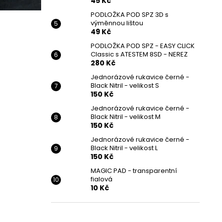
45 Kč
PODLOŽKA POD SPZ 3D s
výměnnou lištou
49 Kč
PODLOŽKA POD SPZ - EASY CLICK
Classic s ATESTEM 8SD - NEREZ
280 Kč
Jednorázové rukavice černé -
Black Nitril - velikost S
150 Kč
Jednorázové rukavice černé -
Black Nitril - velikost M
150 Kč
Jednorázové rukavice černé -
Black Nitril - velikost L
150 Kč
MAGIC PAD - transparentní
fialová
10 Kč