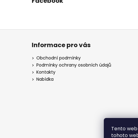
Facebook
Z
á
Informace pro vás
p
a
Obchodní podmínky
t
Podmínky ochrany osobních údajů
í
Kontakty
Nabídka
Tento web 
tohoto webu