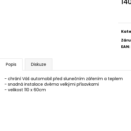
14
PODLOŽKA POD SPZ - EASY CLICK
PODLOŽKA POD S
CLASSIC S ATESTEM 8SD - EVROPSKÁ
CLASSIC S ATES
Měr
UNIE
REPUBLIKA
cena
40 Kč
40 Kč
Původně:
55 Kč
Původně:
55 Kč
Kate
Záru
EAN
:
Popis
Diskuze
- chrání Váš automobil před slunečním zářením a teplem
- snadná instalace dvěma velkými přísavkami
- velikost 110 x 60cm